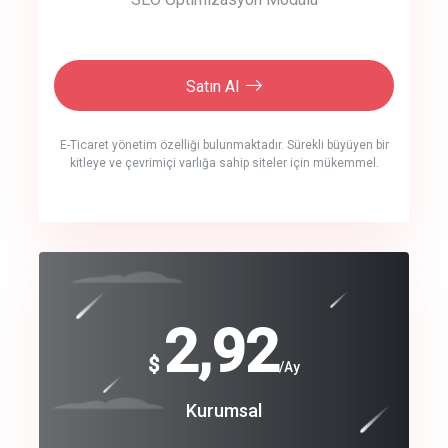
Satın Al
E-Ticaret yönetim özelliği bulunmaktadır. Sürekli büyüyen bir
kitleye ve çevrimiçi varlığa sahip siteler için mükemmel.
crm auto cync
click to call back
240
2,92
$
$
/year
/Ay
track energy costs
Coroprate
Kurumsal
predictive dialing