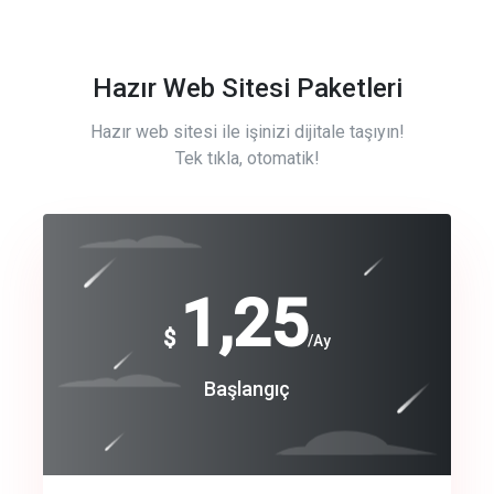
Hazır Web Sitesi Paketleri
Hazır web sitesi ile işinizi dijitale taşıyın!
Tek tıkla, otomatik!
Free
1,25
$
/Ay
Basic
Başlangıç