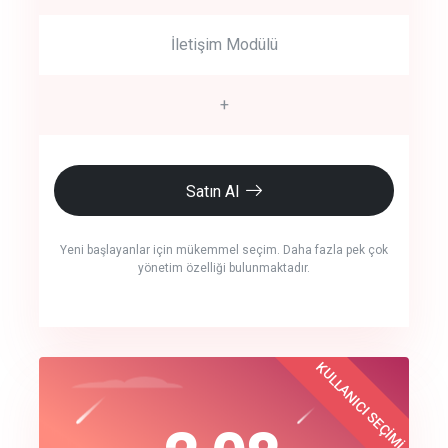
İletişim Modülü
+
Satın Al
Yeni başlayanlar için mükemmel seçim. Daha fazla pek çok
yönetim özelliği bulunmaktadır.
crm auto cync
KULLANICI SEÇİMİ
Best Choice
click to call back