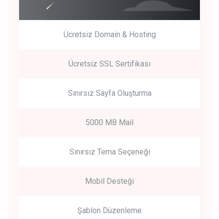
Ücretsiz Domain & Hosting
Get Started
Ücretsiz SSL Sertifikası
Start by trying our service for 30 days free trial no credit card
required.
Sınırsız Sayfa Oluşturma
5000 MB Mail
Sınırsız Tema Seçeneği
Mobil Desteği
Şablon Düzenleme