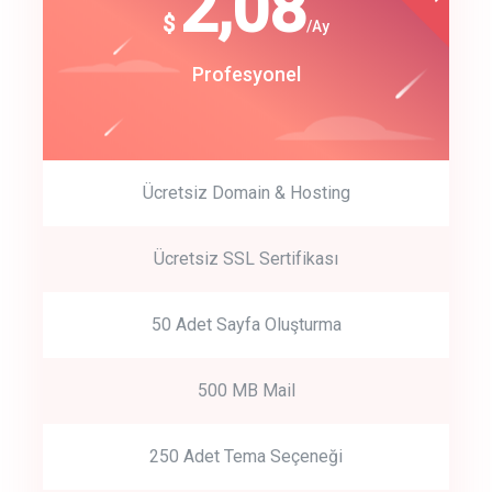
180
2,08
$
$
/year
/Ay
track energy costs
Start Up
Profesyonel
predictive dialing
Ücretsiz Domain & Hosting
Get Started
Ücretsiz SSL Sertifikası
Start by trying our service for 30 days free trial no credit card
required.
50 Adet Sayfa Oluşturma
500 MB Mail
250 Adet Tema Seçeneği